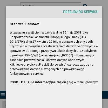
Szukaj
PRZEJDŹ DO SERWISU
visibility
-A
A
A+
Szanowni Państwo!
W związku z wejściem w życie w dniu 25 maja 2018 roku
Rozporządzenia Parlamentu Europejskiego i Rady (UE)
2016/679 z dnia 27 kwietnia 2016 r. w sprawie ochrony osób
fizycznych w związku z przetwarzaniem danych osobowych i w
sprawie swobodnego przepływu takich danych oraz uchylenia
dyrektywy 95/46/WE (określane jako „RODO”) informujemy o
Biuletyn Informacji Publicznej
zasadach przetwarzania Państwa danych osobowych.
Gryfińskie Towarzystwo Budownictwa
Kliknięcie przycisku „Przejdź do serwisu” oznacza zgodę na
przetwarzanie danych niezbędnych do prawidłowego
Społecznego Sp. z o.o.
funkcjonowania serwisu.
RODO - klauzule informacyjne
znajdują się w menu głównym
menu
Strona Główna